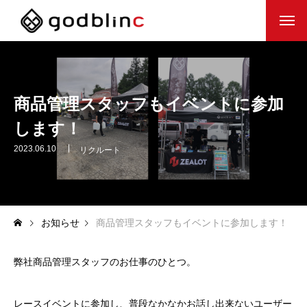
HOME
COMPANY
商品管理スタッフもイベントに参加
します！
WORK
2023.06.10
リクルート
RECRUIT
JOBS
お知らせ
商品管理スタッフもイベントに参加します！
弊社商品管理スタッフのお仕事のひとつ。
レースイベントに参加し、普段なかなかお話し出来ないユーザー