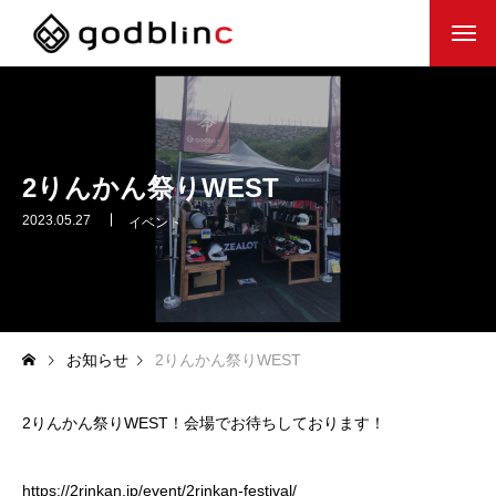
HOME
COMPANY
2りんかん祭りWEST
WORK
2023.05.27
イベント
RECRUIT
JOBS
お知らせ
2りんかん祭りWEST
2りんかん祭りWEST！会場でお待ちしております！
https://2rinkan.jp/event/2rinkan-festival/